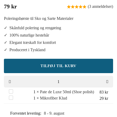
79
kr
(3 anmeldelser)
Poleringsbørste til Sko og Sarte Materialer
Skånfuld polering og rengøring
100% naturlige hestehår
Elegant træskaft for komfort
Produceret i Tyskland
TILFØJ TIL KURV
Pate
1
×
Pate de Luxe 50ml (Shoe polish)
83
kr
Mikrofiber
1
×
Mikrofiber Klud
29
kr
de
Klud
Luxe
Forventet levering:
8 - 9. august
50ml