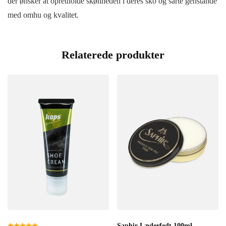
der ønsker at opretholde skønheden i deres sko og sarte genstande
med omhu og kvalitet.
Relaterede produkter
Saphir Læderfedt 100ml