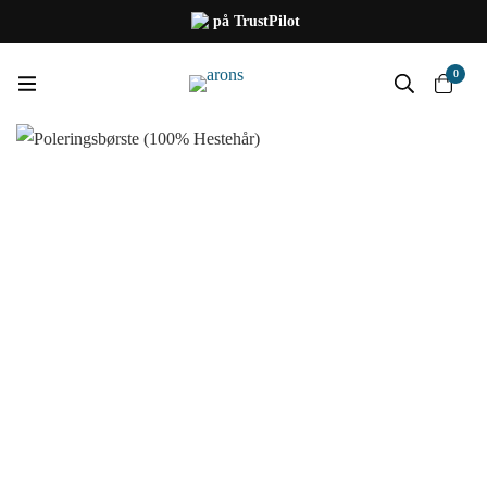
på TrustPilot
0