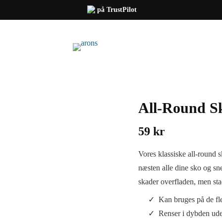
på TrustPilot
All-Round S
59
kr
Vores klassiske all-round 
næsten alle dine sko og sn
skader overfladen, men sta
Kan bruges på de fl
Renser i dybden ude