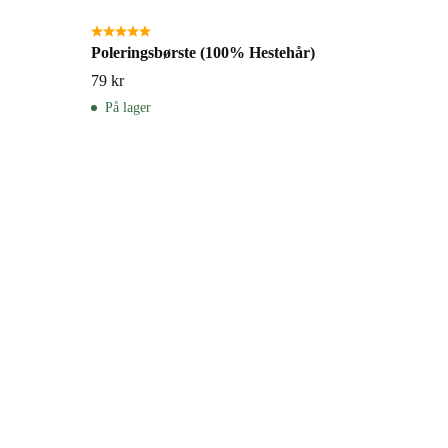
Poleringsbørste (100% Hestehår)
79
kr
På lager
Mikrofi
29
kr
På lage