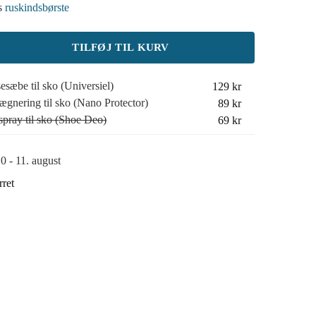
es
ruskindsbørste
TILFØJ TIL KURV
esæbe til sko (Universiel)
129
kr
ægnering til sko (Nano Protector)
89
kr
spray til sko (Shoe Deo)
69
kr
0 - 11. august
rret