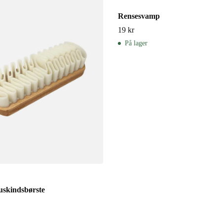
Rensesvamp
19
kr
På lager
skindsbørste