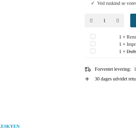
Ved ruskind se vor
Rensesæbe
1
×
Rens
Imprægnering
1
×
Impr
til
Duftspray
1
×
Duft
til
sko
til
sko
(Universiel)
sko
Forventet levering:
1
(Nano
(Shoe
Protector)
30 dages udvidet retu
Deo)
SKESKYEN