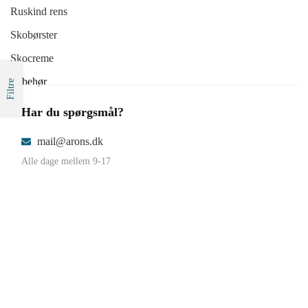
Ruskind rens
Skobørster
Skocreme
Tilbehør
Filtre
Har du spørgsmål?
mail@arons.dk
Alle dage mellem 9-17