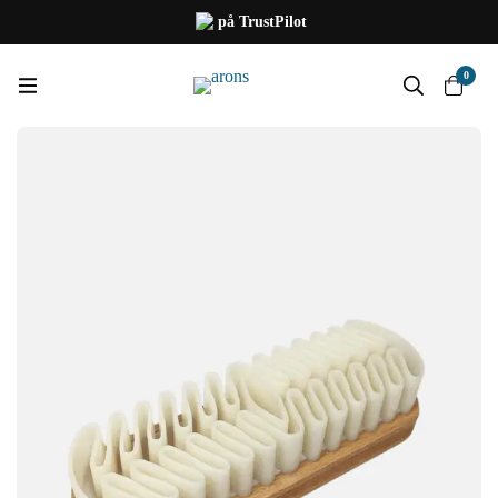
på TrustPilot
0