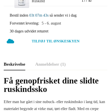
177
kr
Ruskind
Rensekit
(Nano
til
Protector)
Bestil inden
03t 07m 43s
så sender vi i dag
Ruskind
Forventet levering:
5 - 6. august
30 dages udvidet returret
TILFØJ TIL ØNSKESKYEN
Beskrivelse
Anmeldelser (1)
Få genopfrisket dine slidte
ruskindssko
Efter man har gået i sine nubuck- eller ruskindssko i lang tid, kan
materialet begynde at virke mat, tørt eller fladt. Med en crepe