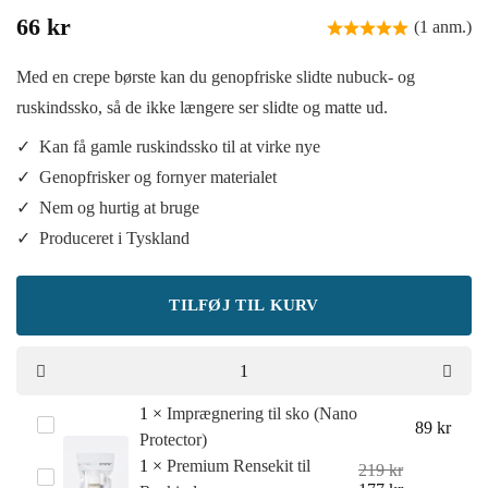
66
kr
(1 anm.)
Med en crepe børste kan du genopfriske slidte nubuck- og
ruskindssko, så de ikke længere ser slidte og matte ud.
Kan få gamle ruskindssko til at virke nye
Genopfrisker og fornyer materialet
Nem og hurtig at bruge
Produceret i Tyskland
TILFØJ TIL KURV
1
×
Imprægnering til sko (Nano
Imprægnering
89
kr
Protector)
til
1
×
Premium Rensekit til
219
kr
Premium
sko