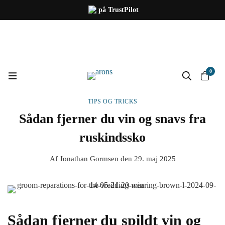
på TrustPilot
0
TIPS OG TRICKS
Sådan fjerner du vin og snavs fra
ruskindssko
Af
Jonathan Gormsen
den
29. maj 2025
Sådan fjerner du spildt vin og